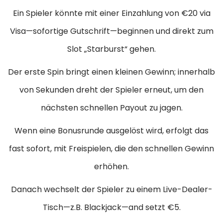
Ein Spieler könnte mit einer Einzahlung von €20 via
Visa—sofortige Gutschrift—beginnen und direkt zum
Slot „Starburst“ gehen.
Der erste Spin bringt einen kleinen Gewinn; innerhalb
von Sekunden dreht der Spieler erneut, um den
nächsten schnellen Payout zu jagen.
Wenn eine Bonusrunde ausgelöst wird, erfolgt das
fast sofort, mit Freispielen, die den schnellen Gewinn
erhöhen.
Danach wechselt der Spieler zu einem Live-Dealer-
Tisch—z.B. Blackjack—and setzt €5.