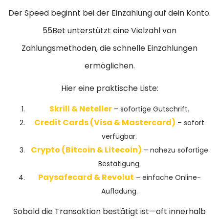
Der Speed beginnt bei der Einzahlung auf dein Konto.
55Bet unterstützt eine Vielzahl von
Zahlungsmethoden, die schnelle Einzahlungen
ermöglichen.
Hier eine praktische Liste:
Skrill & Neteller
– sofortige Gutschrift.
Credit Cards (Visa & Mastercard)
– sofort
verfügbar.
Crypto (Bitcoin & Litecoin)
– nahezu sofortige
Bestätigung.
Paysafecard & Revolut
– einfache Online-
Aufladung.
Sobald die Transaktion bestätigt ist—oft innerhalb