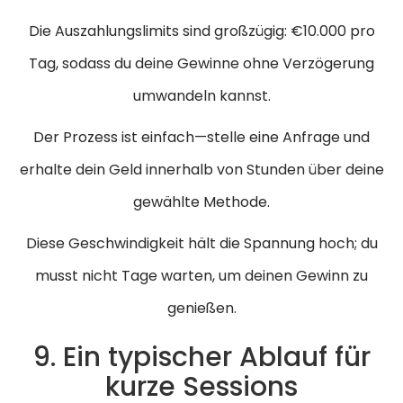
Die Auszahlungslimits sind großzügig: €10.000 pro
Tag, sodass du deine Gewinne ohne Verzögerung
umwandeln kannst.
Der Prozess ist einfach—stelle eine Anfrage und
erhalte dein Geld innerhalb von Stunden über deine
gewählte Methode.
Diese Geschwindigkeit hält die Spannung hoch; du
musst nicht Tage warten, um deinen Gewinn zu
genießen.
9. Ein typischer Ablauf für
kurze Sessions