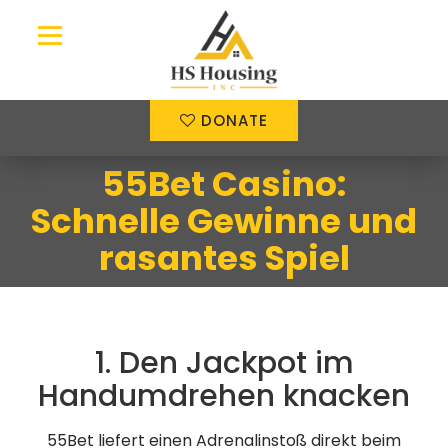
DONATE
55Bet Casino:
Schnelle Gewinne und
rasantes Spiel
1. Den Jackpot im
Handumdrehen knacken
55Bet liefert einen Adrenalinstoß direkt beim