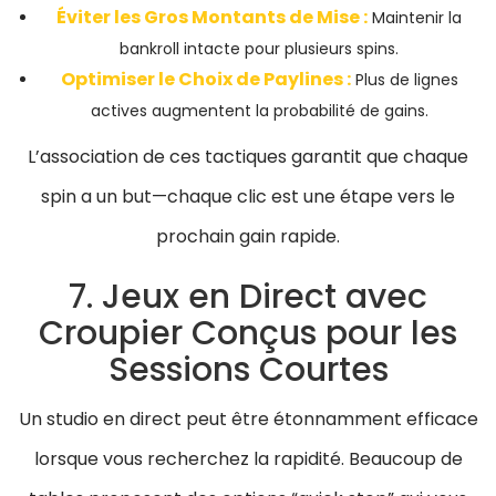
Éviter les Gros Montants de Mise :
Maintenir la
bankroll intacte pour plusieurs spins.
Optimiser le Choix de Paylines :
Plus de lignes
actives augmentent la probabilité de gains.
L’association de ces tactiques garantit que chaque
spin a un but—chaque clic est une étape vers le
prochain gain rapide.
7. Jeux en Direct avec
Croupier Conçus pour les
Sessions Courtes
Un studio en direct peut être étonnamment efficace
lorsque vous recherchez la rapidité. Beaucoup de