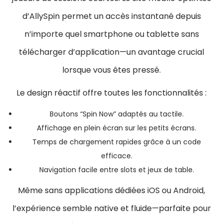
d’AllySpin permet un accès instantané depuis
n’importe quel smartphone ou tablette sans
télécharger d’application—un avantage crucial
lorsque vous êtes pressé.
Le design réactif offre toutes les fonctionnalités :
Boutons “Spin Now” adaptés au tactile.
Affichage en plein écran sur les petits écrans.
Temps de chargement rapides grâce à un code
efficace.
Navigation facile entre slots et jeux de table.
Même sans applications dédiées iOS ou Android,
l’expérience semble native et fluide—parfaite pour