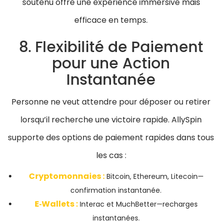
soutenu offre une expérience immersive mais
efficace en temps.
8. Flexibilité de Paiement
pour une Action
Instantanée
Personne ne veut attendre pour déposer ou retirer
lorsqu’il recherche une victoire rapide. AllySpin
supporte des options de paiement rapides dans tous
les cas :
Cryptomonnaies :
Bitcoin, Ethereum, Litecoin—
confirmation instantanée.
E‑Wallets :
Interac et MuchBetter—recharges
instantanées.