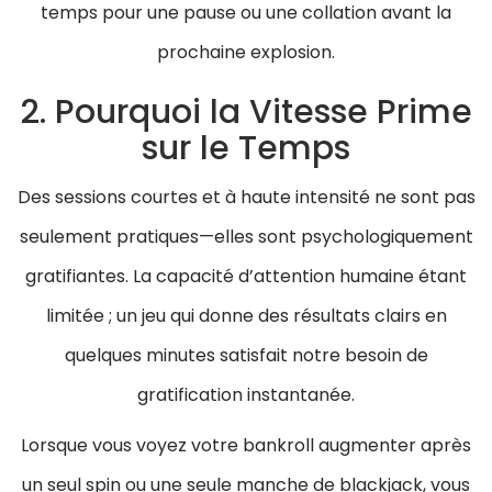
temps pour une pause ou une collation avant la
prochaine explosion.
2. Pourquoi la Vitesse Prime
sur le Temps
Des sessions courtes et à haute intensité ne sont pas
seulement pratiques—elles sont psychologiquement
gratifiantes. La capacité d’attention humaine étant
limitée ; un jeu qui donne des résultats clairs en
quelques minutes satisfait notre besoin de
gratification instantanée.
Lorsque vous voyez votre bankroll augmenter après
un seul spin ou une seule manche de blackjack, vous