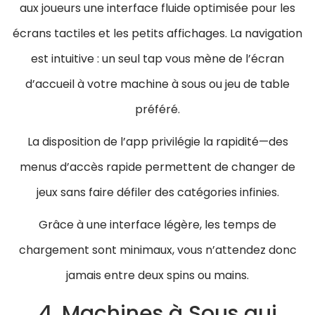
aux joueurs une interface fluide optimisée pour les
écrans tactiles et les petits affichages. La navigation
est intuitive : un seul tap vous mène de l’écran
d’accueil à votre machine à sous ou jeu de table
préféré.
La disposition de l’app privilégie la rapidité—des
menus d’accès rapide permettent de changer de
jeux sans faire défiler des catégories infinies.
Grâce à une interface légère, les temps de
chargement sont minimaux, vous n’attendez donc
jamais entre deux spins ou mains.
4. Machines à Sous qui