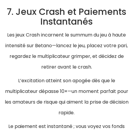
7. Jeux Crash et Paiements
Instantanés
Les jeux Crash incarnent le summum du jeu à haute
intensité sur Betano—lancez le jeu, placez votre pari,
regardez le multiplicateur grimper, et décidez de
retirer avant le crash.
L’excitation atteint son apogée dès que le
multiplicateur dépasse 10×—un moment parfait pour
les amateurs de risque qui aiment la prise de décision
rapide.
Le paiement est instantané ; vous voyez vos fonds