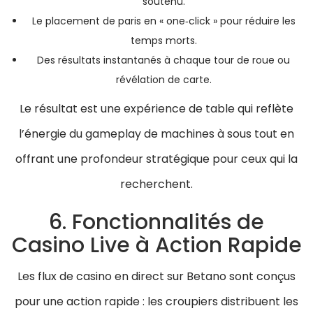
soutenu.
Le placement de paris en « one‑click » pour réduire les
temps morts.
Des résultats instantanés à chaque tour de roue ou
révélation de carte.
Le résultat est une expérience de table qui reflète
l’énergie du gameplay de machines à sous tout en
offrant une profondeur stratégique pour ceux qui la
recherchent.
6. Fonctionnalités de
Casino Live à Action Rapide
Les flux de casino en direct sur Betano sont conçus
pour une action rapide : les croupiers distribuent les