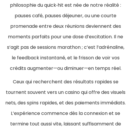
philosophie du quick‑hit est née de notre réalité :
pauses café, pauses déjeuner, ou une courte
promenade entre deux réunions deviennent des
moments parfaits pour une dose d’excitation. Il ne
s’agit pas de sessions marathon ; c’est l’adrénaline,
le feedback instantané, et le frisson de voir vos
crédits augmenter—ou diminuer—en temps réel.
Ceux qui recherchent des résultats rapides se
tournent souvent vers un casino qui offre des visuels
nets, des spins rapides, et des paiements immédiats.
L’expérience commence dès la connexion et se
termine tout aussi vite, laissant suffisamment de