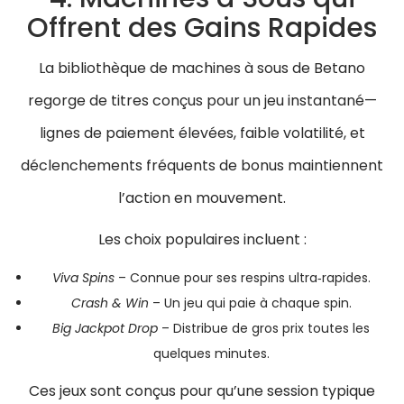
Offrent des Gains Rapides
La bibliothèque de machines à sous de Betano
regorge de titres conçus pour un jeu instantané—
lignes de paiement élevées, faible volatilité, et
déclenchements fréquents de bonus maintiennent
l’action en mouvement.
Les choix populaires incluent :
Viva Spins
– Connue pour ses respins ultra‑rapides.
Crash & Win
– Un jeu qui paie à chaque spin.
Big Jackpot Drop
– Distribue de gros prix toutes les
quelques minutes.
Ces jeux sont conçus pour qu’une session typique