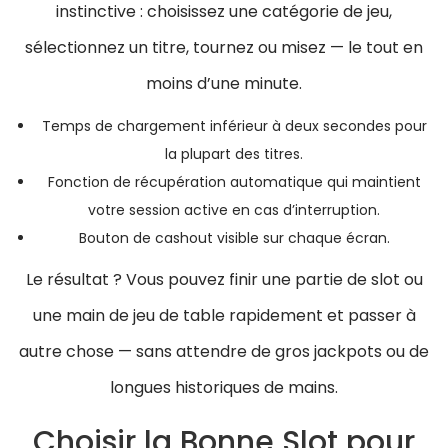
instinctive : choisissez une catégorie de jeu,
sélectionnez un titre, tournez ou misez — le tout en
moins d’une minute.
Temps de chargement inférieur à deux secondes pour
la plupart des titres.
Fonction de récupération automatique qui maintient
votre session active en cas d’interruption.
Bouton de cashout visible sur chaque écran.
Le résultat ? Vous pouvez finir une partie de slot ou
une main de jeu de table rapidement et passer à
autre chose — sans attendre de gros jackpots ou de
longues historiques de mains.
Choisir la Bonne Slot pour