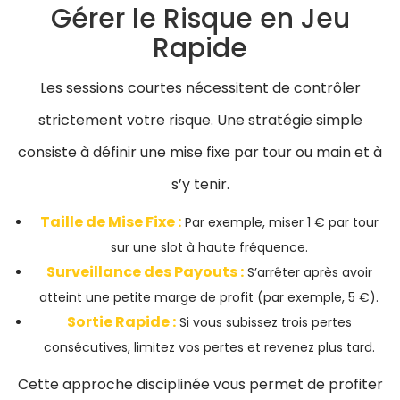
Gérer le Risque en Jeu
Rapide
Les sessions courtes nécessitent de contrôler
strictement votre risque. Une stratégie simple
consiste à définir une mise fixe par tour ou main et à
s’y tenir.
Taille de Mise Fixe :
Par exemple, miser 1 € par tour
sur une slot à haute fréquence.
Surveillance des Payouts :
S’arrêter après avoir
atteint une petite marge de profit (par exemple, 5 €).
Sortie Rapide :
Si vous subissez trois pertes
consécutives, limitez vos pertes et revenez plus tard.
Cette approche disciplinée vous permet de profiter