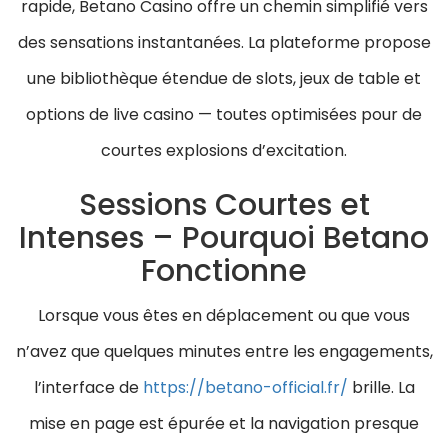
rapide, Betano Casino offre un chemin simplifié vers
des sensations instantanées. La plateforme propose
une bibliothèque étendue de slots, jeux de table et
options de live casino — toutes optimisées pour de
courtes explosions d’excitation.
Sessions Courtes et
Intenses – Pourquoi Betano
Fonctionne
Lorsque vous êtes en déplacement ou que vous
n’avez que quelques minutes entre les engagements,
l’interface de
https://betano-official.fr/
brille. La
mise en page est épurée et la navigation presque