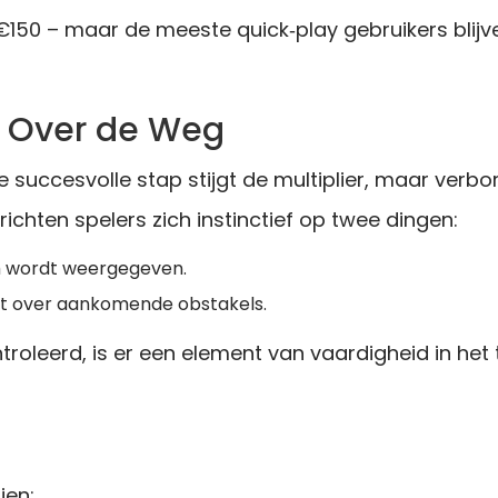
t €150 – maar de meeste quick‑play gebruikers bli
s Over de Weg
 succesvolle stap stijgt de multiplier, maar verbo
richten spelers zich instinctief op twee dingen:
rm wordt weergegeven.
eft over aankomende obstakels.
roleerd, is er een element van vaardigheid in het
ien: