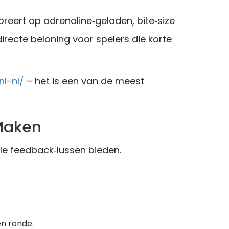
oreert op adrenaline‑geladen, bite‑size
directe beloning voor spelers die korte
nl-nl/
– het is een van de meest
Maken
lle feedback‑lussen bieden.
én ronde.