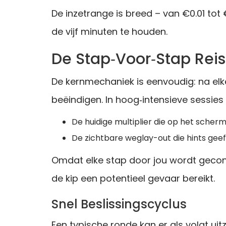
De inzetrange is breed – van €0.01 to
de vijf minuten te houden.
De Stap‑Voor‑Stap Rei
De kernmechaniek is eenvoudig: na elke
beëindigen. In hoog‑intensieve sessies 
De huidige multiplier die op het sche
De zichtbare weglay-out die hints ge
Omdat elke stap door jou wordt gecont
de kip een potentieel gevaar bereikt.
Snel Beslissingscyclus
Een typische ronde kan er als volgt uitz