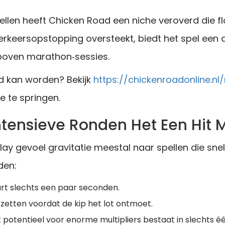
pellen heeft Chicken Road een niche veroverd die fl
 verkeersopstopping oversteekt, biedt het spel een 
 boven marathon‑sessies.
d kan worden? Bekijk
https://chickenroadonline.nl/
e te springen.
tensieve Ronden Het Een Hit 
lay gevoel gravitatie meestal naar spellen die sne
den:
urt slechts een paar seconden.
stzetten voordat de kip het lot ontmoet.
t potentieel voor enorme multipliers bestaat in slechts é