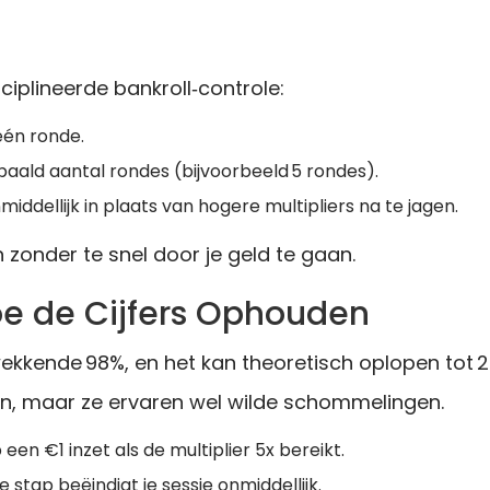
ciplineerde bankroll‑controle:
 één ronde.
aald aantal rondes (bijvoorbeeld 5 rondes).
nmiddellijk in plaats van hogere multipliers na te jagen.
en zonder te snel door je geld te gaan.
Hoe de Cijfers Ophouden
wekkende 98%, en het kan theoretisch oplopen tot 2
en, maar ze ervaren wel wilde schommelingen.
en €1 inzet als de multiplier 5x bereikt.
 stap beëindigt je sessie onmiddellijk.