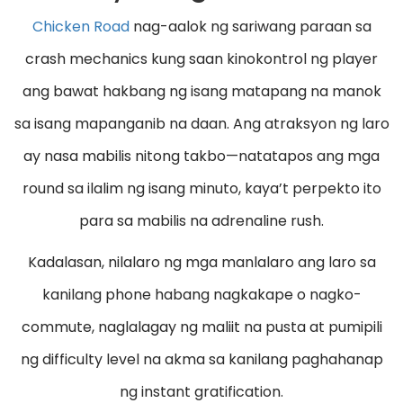
Chicken Road
nag-aalok ng sariwang paraan sa
crash mechanics kung saan kinokontrol ng player
ang bawat hakbang ng isang matapang na manok
sa isang mapanganib na daan. Ang atraksyon ng laro
ay nasa mabilis nitong takbo—natatapos ang mga
round sa ilalim ng isang minuto, kaya’t perpekto ito
para sa mabilis na adrenaline rush.
Kadalasan, nilalaro ng mga manlalaro ang laro sa
kanilang phone habang nagkakape o nagko-
commute, naglalagay ng maliit na pusta at pumipili
ng difficulty level na akma sa kanilang paghahanap
ng instant gratification.