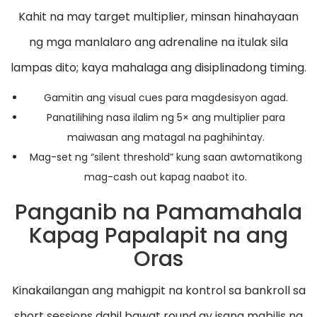
Kahit na may target multiplier, minsan hinahayaan
ng mga manlalaro ang adrenaline na itulak sila
lampas dito; kaya mahalaga ang disiplinadong timing.
Gamitin ang visual cues para magdesisyon agad.
Panatilihing nasa ilalim ng 5× ang multiplier para
maiwasan ang matagal na paghihintay.
Mag-set ng “silent threshold” kung saan awtomatikong
mag-cash out kapag naabot ito.
Panganib na Pamamahala
Kapag Papalapit na ang
Oras
Kinakailangan ang mahigpit na kontrol sa bankroll sa
short sessions dahil bawat round ay isang mabilis na