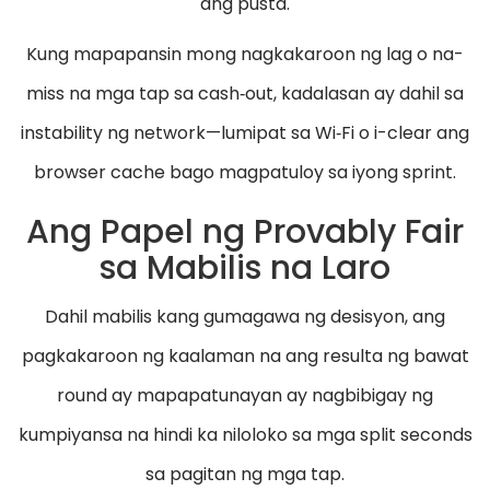
ang pusta.
Kung mapapansin mong nagkakaroon ng lag o na-
miss na mga tap sa cash‑out, kadalasan ay dahil sa
instability ng network—lumipat sa Wi‑Fi o i-clear ang
browser cache bago magpatuloy sa iyong sprint.
Ang Papel ng Provably Fair
sa Mabilis na Laro
Dahil mabilis kang gumagawa ng desisyon, ang
pagkakaroon ng kaalaman na ang resulta ng bawat
round ay mapapatunayan ay nagbibigay ng
kumpiyansa na hindi ka niloloko sa mga split seconds
sa pagitan ng mga tap.