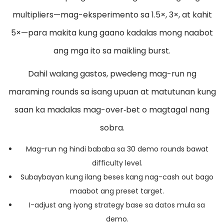
multipliers—mag-eksperimento sa 1.5×, 3×, at kahit
5×—para makita kung gaano kadalas mong naabot
ang mga ito sa maikling burst.
Dahil walang gastos, pwedeng mag-run ng
maraming rounds sa isang upuan at matutunan kung
saan ka madalas mag-over‑bet o magtagal nang
sobra.
Mag-run ng hindi bababa sa 30 demo rounds bawat
difficulty level.
Subaybayan kung ilang beses kang nag-cash out bago
maabot ang preset target.
I-adjust ang iyong strategy base sa datos mula sa
demo.