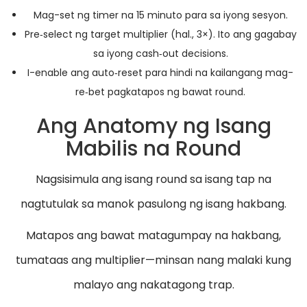
Mag-set ng timer na 15 minuto para sa iyong sesyon.
Pre‑select ng target multiplier (hal., 3×). Ito ang gagabay
sa iyong cash‑out decisions.
I-enable ang auto‑reset para hindi na kailangang mag-
re‑bet pagkatapos ng bawat round.
Ang Anatomy ng Isang
Mabilis na Round
Nagsisimula ang isang round sa isang tap na
nagtutulak sa manok pasulong ng isang hakbang.
Matapos ang bawat matagumpay na hakbang,
tumataas ang multiplier—minsan nang malaki kung
malayo ang nakatagong trap.