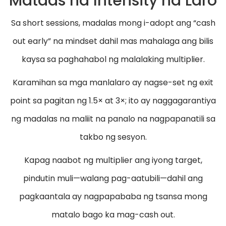
Mataas na Intensity na Laro
Sa short sessions, madalas mong i-adopt ang “cash
out early” na mindset dahil mas mahalaga ang bilis
kaysa sa paghahabol ng malalaking multiplier.
Karamihan sa mga manlalaro ay nagse-set ng exit
point sa pagitan ng 1.5× at 3×; ito ay naggagarantiya
ng madalas na maliit na panalo na nagpapanatili sa
takbo ng sesyon.
Kapag naabot ng multiplier ang iyong target,
pindutin muli—walang pag-aatubili—dahil ang
pagkaantala ay nagpapababa ng tsansa mong
matalo bago ka mag-cash out.