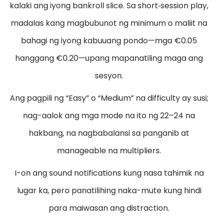
kalaki ang iyong bankroll slice. Sa short‑session play,
madalas kang magbubunot ng minimum o maliit na
bahagi ng iyong kabuuang pondo—mga €0.05
hanggang €0.20—upang mapanatiling maga ang
sesyon.
Ang pagpili ng “Easy” o “Medium” na difficulty ay susi;
nag-aalok ang mga mode na ito ng 22–24 na
hakbang, na nagbabalansi sa panganib at
manageable na multipliers.
I-on ang sound notifications kung nasa tahimik na
lugar ka, pero panatilihing naka-mute kung hindi
para maiwasan ang distraction.