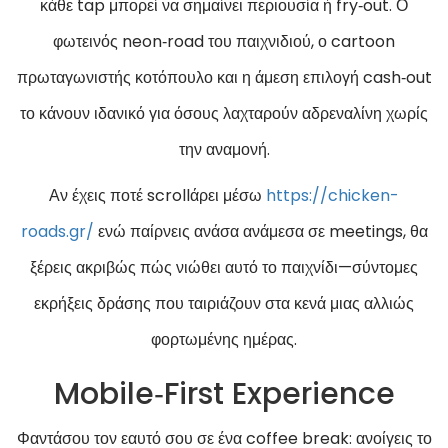
κάθε tap μπορεί να σημαίνει περιουσία ή fry‑out. Ο
φωτεινός neon‑road του παιχνιδιού, ο cartoon
πρωταγωνιστής κοτόπουλο και η άμεση επιλογή cash‑out
το κάνουν ιδανικό για όσους λαχταρούν αδρεναλίνη χωρίς
την αναμονή.
Αν έχεις ποτέ scrollάρει μέσω
https://chicken-
roads.gr/
ενώ παίρνεις ανάσα ανάμεσα σε meetings, θα
ξέρεις ακριβώς πώς νιώθει αυτό το παιχνίδι—σύντομες
εκρήξεις δράσης που ταιριάζουν στα κενά μιας αλλιώς
φορτωμένης ημέρας.
Mobile‑First Experience
Φαντάσου τον εαυτό σου σε ένα coffee break: ανοίγεις το