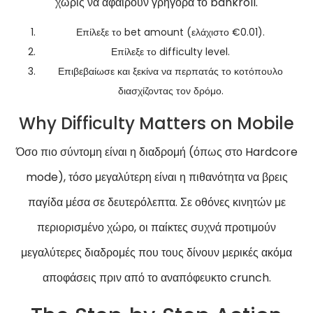
χωρίς να αφαιρούν γρήγορα το bankroll.
Επίλεξε το bet amount (ελάχιστο €0.01).
Επίλεξε το difficulty level.
Επιβεβαίωσε και ξεκίνα να περπατάς το κοτόπουλο
διασχίζοντας τον δρόμο.
Why Difficulty Matters on Mobile
Όσο πιο σύντομη είναι η διαδρομή (όπως στο Hardcore
mode), τόσο μεγαλύτερη είναι η πιθανότητα να βρεις
παγίδα μέσα σε δευτερόλεπτα. Σε οθόνες κινητών με
περιορισμένο χώρο, οι παίκτες συχνά προτιμούν
μεγαλύτερες διαδρομές που τους δίνουν μερικές ακόμα
αποφάσεις πριν από το αναπόφευκτο crunch.