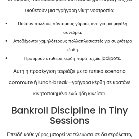
υιοθετούν μια “γρήγορη νίκη” νοοτροπία:
Παίζουν πολλούς σύντομους γύρους αντί για μια μεγάλη
συνεδρία.
Αποδέχονται χαμηλότερους πολλαπλασιαστές για συχνότερα
κέρδη.
Προτιμούν σταθερά κέρδη παρά τυχαία jackpots.
Αυτή η προσέγγιση ταιριάζει με το τυπικό scenario
commute ή lunch‑break—γρήγορα κέρδη σε κρατάνε
κινητοποιημένο ενώ ήδη κινείσαι.
Bankroll Discipline in Tiny
Sessions
Επειδή κάθε γύρος μπορεί να τελειώσει σε δευτερόλεπτα,