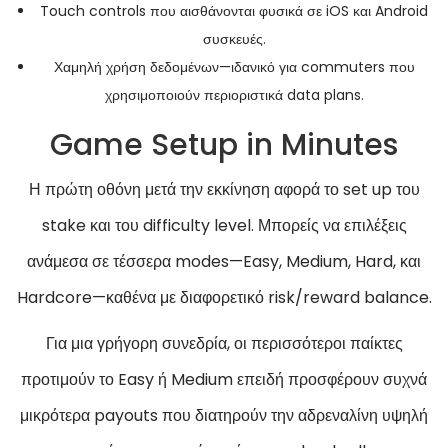
Touch controls που αισθάνονται φυσικά σε iOS και Android
συσκευές.
Χαμηλή χρήση δεδομένων—ιδανικό για commuters που
χρησιμοποιούν περιοριστικά data plans.
Game Setup in Minutes
Η πρώτη οθόνη μετά την εκκίνηση αφορά το set up του
stake και του difficulty level. Μπορείς να επιλέξεις
ανάμεσα σε τέσσερα modes—Easy, Medium, Hard, και
Hardcore—καθένα με διαφορετικό risk/reward balance.
Για μια γρήγορη συνεδρία, οι περισσότεροι παίκτες
προτιμούν το Easy ή Medium επειδή προσφέρουν συχνά
μικρότερα payouts που διατηρούν την αδρεναλίνη υψηλή