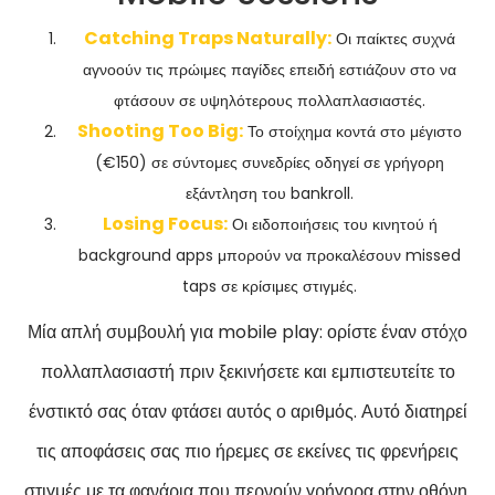
Catching Traps Naturally:
Οι παίκτες συχνά
αγνοούν τις πρώιμες παγίδες επειδή εστιάζουν στο να
φτάσουν σε υψηλότερους πολλαπλασιαστές.
Shooting Too Big:
Το στοίχημα κοντά στο μέγιστο
(€150) σε σύντομες συνεδρίες οδηγεί σε γρήγορη
εξάντληση του bankroll.
Losing Focus:
Οι ειδοποιήσεις του κινητού ή
background apps μπορούν να προκαλέσουν missed
taps σε κρίσιμες στιγμές.
Μία απλή συμβουλή για mobile play: ορίστε έναν στόχο
πολλαπλασιαστή πριν ξεκινήσετε και εμπιστευτείτε το
ένστικτό σας όταν φτάσει αυτός ο αριθμός. Αυτό διατηρεί
τις αποφάσεις σας πιο ήρεμες σε εκείνες τις φρενήρεις
στιγμές με τα φανάρια που περνούν γρήγορα στην οθόνη.