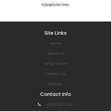
τηλεφώνου σου.
Site Links
Home
About Us
What we do
Contact Us
Donate
Contact Info
(531) 800-3221