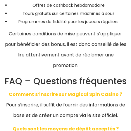
Offres de cashback hebdomadaire
Tours gratuits sur certaines machines à sous
Programmes de fidélité pour les joueurs réguliers
Certaines conditions de mise peuvent s’appliquer
pour bénéficier des bonus, il est donc conseillé de les
lire attentivement avant de réclamer une
promotion.
FAQ – Questions fréquentes
Comment s’inscrire sur Magical Spin Casino ?
Pour s’inscrire, il suffit de fournir des informations de
base et de créer un compte via le site officiel.
Quels sont les moyens de dépôt acceptés ?