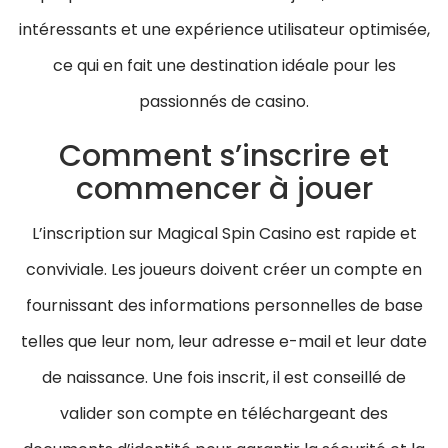
intéressants et une expérience utilisateur optimisée,
ce qui en fait une destination idéale pour les
passionnés de casino.
Comment s’inscrire et
commencer à jouer
L’inscription sur Magical Spin Casino est rapide et
conviviale. Les joueurs doivent créer un compte en
fournissant des informations personnelles de base
telles que leur nom, leur adresse e-mail et leur date
de naissance. Une fois inscrit, il est conseillé de
valider son compte en téléchargeant des