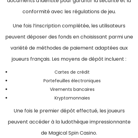
documents d’identité pour garantir la sécurité et la
conformité avec les régulations de jeu.
Une fois l’inscription complétée, les utilisateurs
peuvent déposer des fonds en choisissant parmi une
variété de méthodes de paiement adaptées aux
joueurs français. Les moyens de dépôt incluent :
Cartes de crédit
Portefeuilles électroniques
Virements bancaires
Kryptomonnaies
Une fois le premier dépôt effectué, les joueurs
peuvent accéder à la ludothèque impressionnante
de Magical Spin Casino.