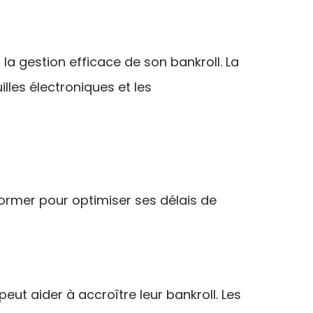
la gestion efficace de son bankroll. La
lles électroniques et les
nformer pour optimiser ses délais de
ut aider à accroître leur bankroll. Les