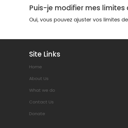
Puis-je modifier mes limites
Oui, vous pouvez ajuster vos limites d
Site Links
Home
About Us
What we do
Contact Us
Donate