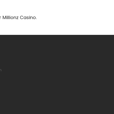
Millionz Casino.
m