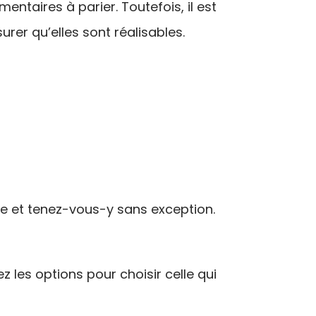
entaires à parier. Toutefois, il est
rer qu’elles sont réalisables.
re et tenez-vous-y sans exception.
z les options pour choisir celle qui