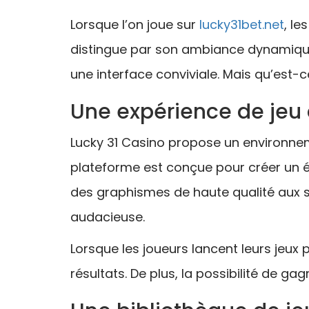
Lorsque l’on joue sur
lucky31bet.net
, le
distingue par son ambiance dynamique,
une interface conviviale. Mais qu’est-c
Une expérience de jeu
Lucky 31 Casino propose un environneme
plateforme est conçue pour créer un équ
des graphismes de haute qualité aux s
audacieuse.
Lorsque les joueurs lancent leurs jeux 
résultats. De plus, la possibilité de g