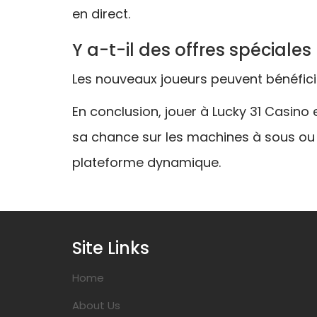
en direct.
Y a-t-il des offres spéciale
Les nouveaux joueurs peuvent bénéfici
En conclusion, jouer à Lucky 31 Casino 
sa chance sur les machines à sous ou 
plateforme dynamique.
Site Links
Home
About Us