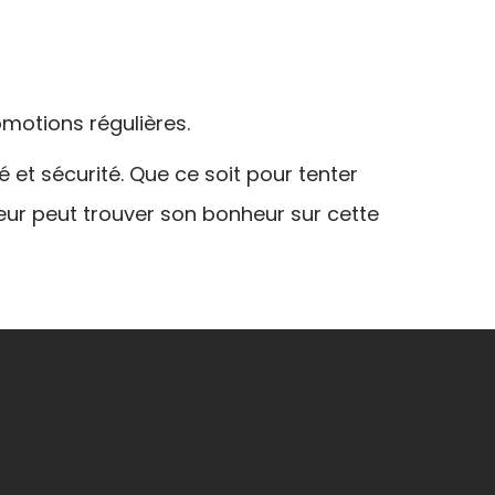
motions régulières.
é et sécurité. Que ce soit pour tenter
eur peut trouver son bonheur sur cette