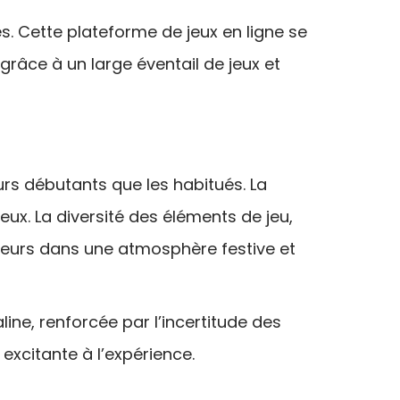
es. Cette plateforme de jeux en ligne se
âce à un large éventail de jeux et
?
urs débutants que les habitués. La
eux. La diversité des éléments de jeu,
teurs dans une atmosphère festive et
line, renforcée par l’incertitude des
excitante à l’expérience.