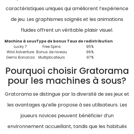
caractéristiques uniques qui améliorent l’expérience
de jeu. Les graphismes soignés et les animations
fluides offrent un véritable plaisir visuel.
Machine à sous
Type de bonus
Taux de redistribution
Lucky 7
Free Spins
95%
Wild Adventure
Bonus de niveau
96%
Gems Bonanza
Multiplicateurs
97%
Pourquoi choisir Gratorama
pour les machines à sous?
Gratorama se distingue par la diversité de ses jeux et
les avantages qu’elle propose à ses utilisateurs. Les
joueurs novices peuvent bénéficier d’un
environnement accueillant, tandis que les habitués