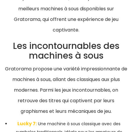
meilleurs machines à sous disponibles sur
Gratorama, qui offrent une expérience de jeu
captivante.
Les incontournables des
machines à sous
Gratorama propose une variété impressionnante de
machines à sous, allant des classiques aux plus
modernes. Parmi les jeux incontournables, on
retrouve des titres qui captivent par leurs
graphismes et leurs mécaniques de jeu.
Lucky 7:
Une machine à sous classique avec des