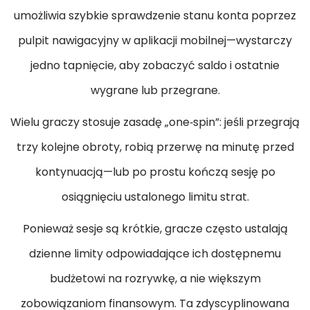
umożliwia szybkie sprawdzenie stanu konta poprzez
pulpit nawigacyjny w aplikacji mobilnej—wystarczy
jedno tapnięcie, aby zobaczyć saldo i ostatnie
wygrane lub przegrane.
Wielu graczy stosuje zasadę „one‑spin”: jeśli przegrają
trzy kolejne obroty, robią przerwę na minutę przed
kontynuacją—lub po prostu kończą sesję po
osiągnięciu ustalonego limitu strat.
Ponieważ sesje są krótkie, gracze często ustalają
dzienne limity odpowiadające ich dostępnemu
budżetowi na rozrywkę, a nie większym
zobowiązaniom finansowym. Ta zdyscyplinowana