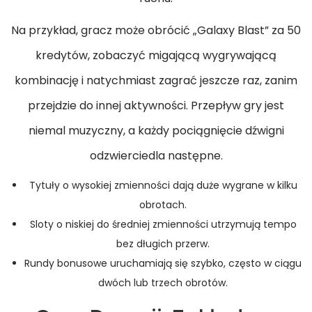
Na przykład, gracz może obrócić „Galaxy Blast” za 50
kredytów, zobaczyć migającą wygrywającą
kombinację i natychmiast zagrać jeszcze raz, zanim
przejdzie do innej aktywności. Przepływ gry jest
niemal muzyczny, a każdy pociągnięcie dźwigni
odzwierciedla następne.
Tytuły o wysokiej zmienności dają duże wygrane w kilku
obrotach.
Sloty o niskiej do średniej zmienności utrzymują tempo
bez długich przerw.
Rundy bonusowe uruchamiają się szybko, często w ciągu
dwóch lub trzech obrotów.