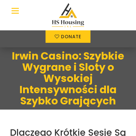
DONATE
Irwin Casino: Szybkie
Wygrane i Sloty o
Wysokiej
Intensywności dla
Szybko Grających
Dlaczego Krótkie Sesje Są