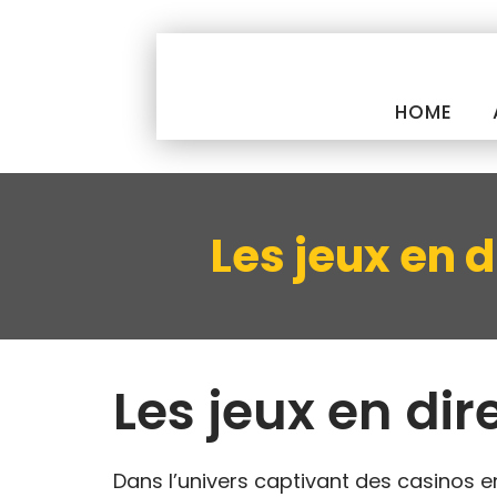
HOME
Les jeux en 
Les jeux en di
Dans l’univers captivant des casinos e