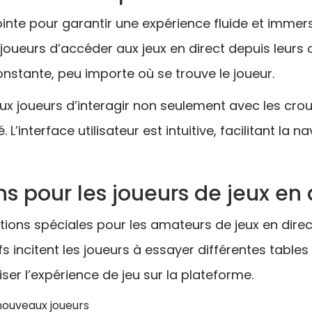
ointe pour garantir une expérience fluide et immer
joueurs d’accéder aux jeux en direct depuis leurs 
constante, peu importe où se trouve le joueur.
ux joueurs d’interagir non seulement avec les crou
’interface utilisateur est intuitive, facilitant la n
ns pour les joueurs de jeux en 
ions spéciales pour les amateurs de jeux en direct
 incitent les joueurs à essayer différentes tables 
er l’expérience de jeu sur la plateforme.
nouveaux joueurs