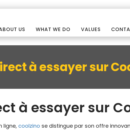
(531) 800-3221
info@hshousing
ABOUT US
WHAT WE DO
VALUES
CONTA
direct à essayer sur Co
rect à essayer sur C
n ligne,
coolzino
se distingue par son offre innovan