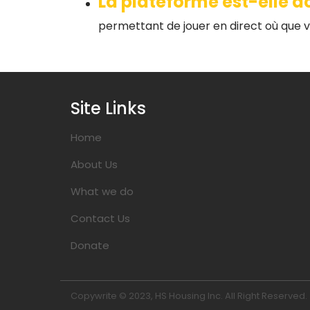
La plateforme est-elle a
permettant de jouer en direct où que v
Site Links
Home
About Us
What we do
Contact Us
Donate
Copywrite © 2023, HS Housing Inc. All Right Reserved.