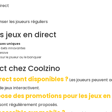
irect
er les joueurs réguliers
 jeux en direct
ques uniques
e bets innovantes
rsive
 sur le joueur ou le banquier
ect chez Coolzino
rect sont disponibles ?
Les joueurs peuvent a
e jeux interactivent.
ose des promotions pour les jeux en 
 sont régulièrement proposés.