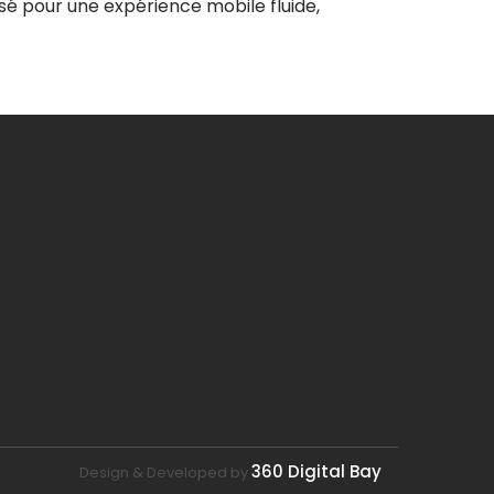
isé pour une expérience mobile fluide,
360 Digital Bay
Design & Developed by