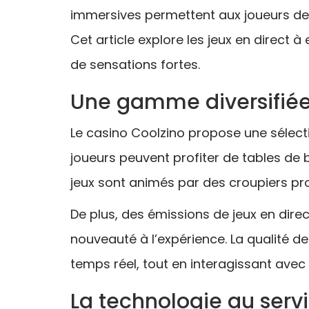
immersives permettent aux joueurs de vi
Cet article explore les jeux en direct
de sensations fortes.
Une gamme diversifiée 
Le casino Coolzino propose une sélecti
joueurs peuvent profiter de tables de 
jeux sont animés par des croupiers pr
De plus, des émissions de jeux en dire
nouveauté à l’expérience. La qualité de
temps réel, tout en interagissant avec 
La technologie au serv