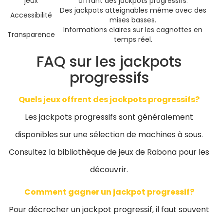
jeux
offrant des jackpots progressifs.
Des jackpots atteignables même avec des
Accessibilité
mises basses.
Informations claires sur les cagnottes en
Transparence
temps réel.
FAQ sur les jackpots
progressifs
Quels jeux offrent des jackpots progressifs?
Les jackpots progressifs sont généralement
disponibles sur une sélection de machines à sous.
Consultez la bibliothèque de jeux de Rabona pour les
découvrir.
Comment gagner un jackpot progressif?
Pour décrocher un jackpot progressif, il faut souvent