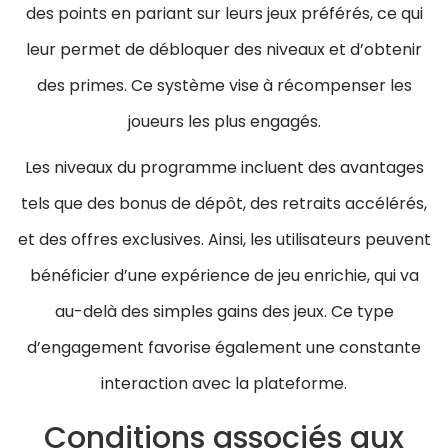
des points en pariant sur leurs jeux préférés, ce qui
leur permet de débloquer des niveaux et d’obtenir
des primes. Ce système vise à récompenser les
joueurs les plus engagés.
Les niveaux du programme incluent des avantages
tels que des bonus de dépôt, des retraits accélérés,
et des offres exclusives. Ainsi, les utilisateurs peuvent
bénéficier d’une expérience de jeu enrichie, qui va
au-delà des simples gains des jeux. Ce type
d’engagement favorise également une constante
interaction avec la plateforme.
Conditions associés aux