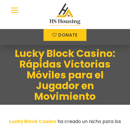
DONATE
Lucky Block Casino:
Rápidas Victorias
Móviles para el
Jugador en
Movimiento
Lucky Block Casino
ha creado un nicho para los