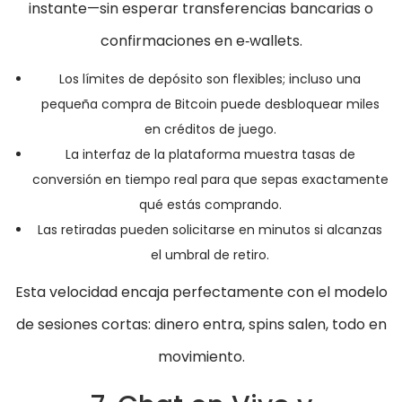
instante—sin esperar transferencias bancarias o
confirmaciones en e‑wallets.
Los límites de depósito son flexibles; incluso una
pequeña compra de Bitcoin puede desbloquear miles
en créditos de juego.
La interfaz de la plataforma muestra tasas de
conversión en tiempo real para que sepas exactamente
qué estás comprando.
Las retiradas pueden solicitarse en minutos si alcanzas
el umbral de retiro.
Esta velocidad encaja perfectamente con el modelo
de sesiones cortas: dinero entra, spins salen, todo en
movimiento.