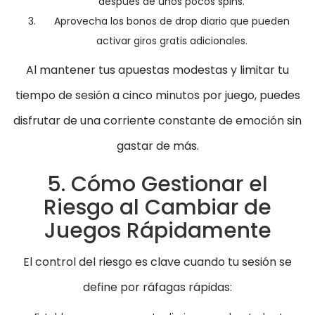
después de unos pocos spins.
Aprovecha los bonos de drop diario que pueden
activar giros gratis adicionales.
Al mantener tus apuestas modestas y limitar tu
tiempo de sesión a cinco minutos por juego, puedes
disfrutar de una corriente constante de emoción sin
gastar de más.
5. Cómo Gestionar el
Riesgo al Cambiar de
Juegos Rápidamente
El control del riesgo es clave cuando tu sesión se
define por ráfagas rápidas: