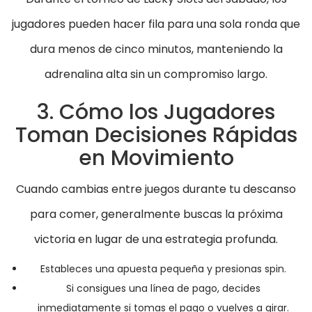
jugadores pueden hacer fila para una sola ronda que
dura menos de cinco minutos, manteniendo la
adrenalina alta sin un compromiso largo.
3. Cómo los Jugadores
Toman Decisiones Rápidas
en Movimiento
Cuando cambias entre juegos durante tu descanso
para comer, generalmente buscas la próxima
victoria en lugar de una estrategia profunda.
Estableces una apuesta pequeña y presionas spin.
Si consigues una línea de pago, decides
inmediatamente si tomas el pago o vuelves a girar.