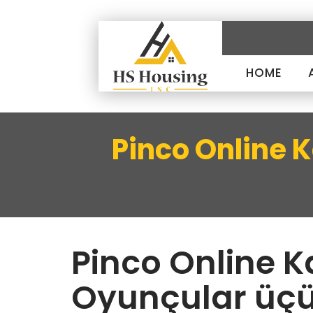
HOME
Pinco Online 
Pinco Online K
Oyunçular üçü