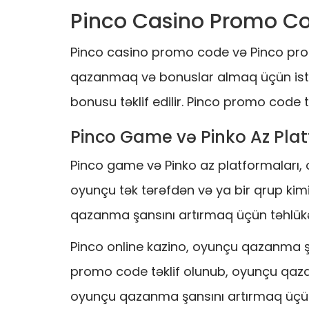
Pinco Casino Promo C
Pinco casino promo code və Pinco pro
qazanmaq və bonuslar almaq üçün istif
bonusu təklif edilir. Pinco promo code
Pinco Game və Pinko Az Plat
Pinco game və Pinko az platformaları
oyunçu tək tərəfdən və ya bir qrup ki
qazanma şansını artırmaq üçün təhlükəs
Pinco online kazino, oyunçu qazanma ş
promo code təklif olunub, oyunçu qazan
oyunçu qazanma şansını artırmaq üçün 