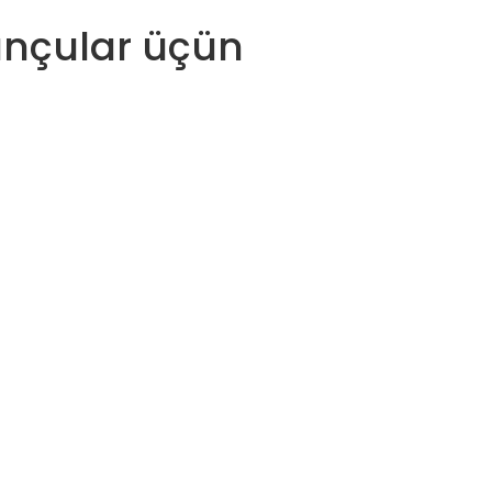
unçular üçün