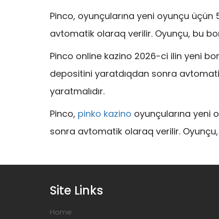
Pinco, oyunçularına yeni oyunçu üçün 
avtomatik olaraq verilir. Oyunçu, bu 
Pinco online kazino 2026-ci ilin yeni
depositini yaratdıqdan sonra avtomat
yaratmalıdır.
Pinco,
pinko kazino
oyunçularına yeni o
sonra avtomatik olaraq verilir. Oyunç
Site Links
Home