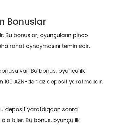
n Bonuslar
r. Bu bonuslar, oyunçuların pinco
ha rahat oynaymasını təmin edir.
bonusu var. Bu bonus, oyunçu ilk
 100 AZN-dən az deposit yaratmalıdır.
çu deposit yaratdıqdan sonra
la bilər. Bu bonus, oyunçu ilk