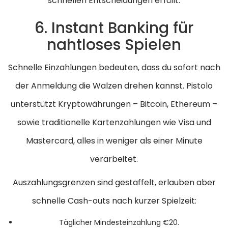
schnellen Entscheidungen erfüllt.
6. Instant Banking für
nahtloses Spielen
Schnelle Einzahlungen bedeuten, dass du sofort nach
der Anmeldung die Walzen drehen kannst. Pistolo
unterstützt Kryptowährungen – Bitcoin, Ethereum –
sowie traditionelle Kartenzahlungen wie Visa und
Mastercard, alles in weniger als einer Minute
verarbeitet.
Auszahlungsgrenzen sind gestaffelt, erlauben aber
schnelle Cash-outs nach kurzer Spielzeit:
Täglicher Mindesteinzahlung €20.