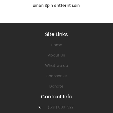
einen Spin entfernt sein.
Site Links
Home
About Us
What we do
Contact Us
Donate
Contact Info
(531) 800-3221