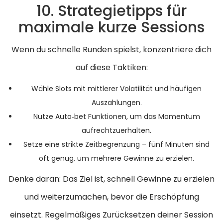
10. Strategietipps für
maximale kurze Sessions
Wenn du schnelle Runden spielst, konzentriere dich
auf diese Taktiken:
Wähle Slots mit mittlerer Volatilität und häufigen
Auszahlungen.
Nutze Auto‑bet Funktionen, um das Momentum
aufrechtzuerhalten.
Setze eine strikte Zeitbegrenzung – fünf Minuten sind
oft genug, um mehrere Gewinne zu erzielen.
Denke daran: Das Ziel ist, schnell Gewinne zu erzielen
und weiterzumachen, bevor die Erschöpfung
einsetzt. Regelmäßiges Zurücksetzen deiner Session