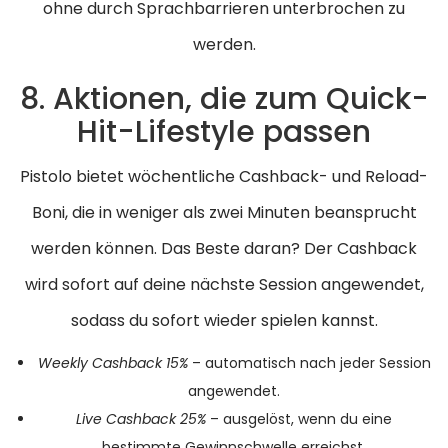
ohne durch Sprachbarrieren unterbrochen zu
werden.
8. Aktionen, die zum Quick-
Hit-Lifestyle passen
Pistolo bietet wöchentliche Cashback- und Reload-
Boni, die in weniger als zwei Minuten beansprucht
werden können. Das Beste daran? Der Cashback
wird sofort auf deine nächste Session angewendet,
sodass du sofort wieder spielen kannst.
Weekly Cashback 15%
– automatisch nach jeder Session
angewendet.
Live Cashback 25%
– ausgelöst, wenn du eine
bestimmte Gewinnschwelle erreichst.