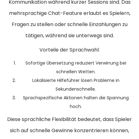
Kommunikation während kurzer Sessions sind. Das
mehrsprachige Chat-Feature erlaubt es Spielern,
Fragen zu stellen oder schnelle Einzahlungen zu
tätigen, während sie unterwegs sind.
Vorteile der Sprachwahl:
Sofortige Übersetzung reduziert Verwirrung bei
schnellen Wetten.
Lokalisierte Hilfeführer lösen Probleme in
Sekundenschnelle.
Sprachspezifische Aktionen halten die Spannung
hoch.
Diese sprachliche Flexibilität bedeutet, dass Spieler
sich auf schnelle Gewinne konzentrieren können,