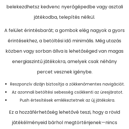
belekezdhetsz kedvenc nyerőgépedbe vagy asztali
játékodba, telepítés nélkül.
A felület érintésbarát; a gombok elég nagyok a gyors
érintésekhez, a betöltési idő minimális. Még utazás
közben vagy sorban állva is lehetőséged van magas
energiaszintű játékokra, amelyek csak néhány
percet vesznek igénybe.
Reszponzív dizájn biztosítja a zökkenőmentes navigációt.
Az azonnali betöltési sebesség csökkenti az üresjáratot.
Push értesítések emlékeztetnek az új játékokra.
Ez a hozzáférhetőség lehetővé teszi, hogy a rövid
játékélményeid bárhol megtörténjenek—nincs