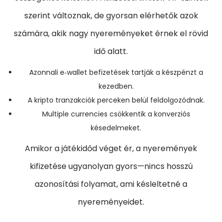
szerint változnak, de gyorsan elérhetők azok
számára, akik nagy nyereményeket érnek el rövid
idő alatt.
Azonnali e‑wallet befizetések tartják a készpénzt a
kezedben.
A kripto tranzakciók perceken belül feldolgozódnak.
Multiple currencies csökkentik a konverziós
késedelmeket.
Amikor a játékidőd véget ér, a nyeremények
kifizetése ugyanolyan gyors—nincs hosszú
azonosítási folyamat, ami késleltetné a
nyereményeidet.