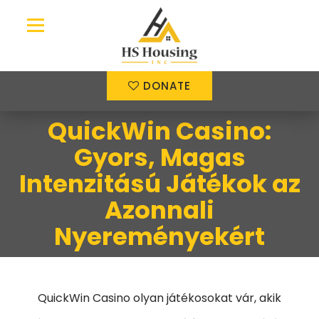
DONATE
QuickWin Casino:
Gyors, Magas
Intenzitású Játékok az
Azonnali
Nyereményekért
QuickWin Casino olyan játékosokat vár, akik