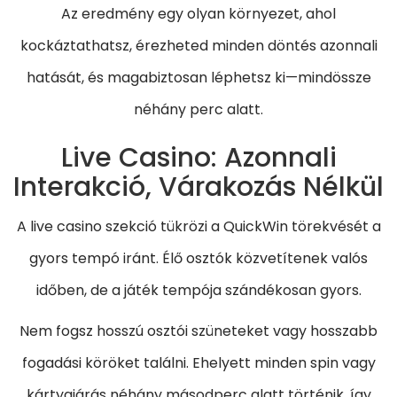
Az eredmény egy olyan környezet, ahol
kockáztathatsz, érezheted minden döntés azonnali
hatását, és magabiztosan léphetsz ki—mindössze
néhány perc alatt.
Live Casino: Azonnali
Interakció, Várakozás Nélkül
A live casino szekció tükrözi a QuickWin törekvését a
gyors tempó iránt. Élő osztók közvetítenek valós
időben, de a játék tempója szándékosan gyors.
Nem fogsz hosszú osztói szüneteket vagy hosszabb
fogadási köröket találni. Ehelyett minden spin vagy
kártyajárás néhány másodperc alatt történik, így