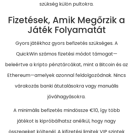
szükség külön pultokra.
Fizetések, Amik Megőrzik a
Játék Folyamatát
Gyors játékhoz gyors befizetés szükséges. A
QuickWin számos fizetési módot támogat—
beleértve a kripto pénztárcákat, mint a Bitcoin és az
Ethereum—amelyek azonnal feldolgozódnak. Nincs
várakozás banki átutalásokra vagy manuális
jóváhagyásokra.
A minimális befizetés mindössze €10, így több
játékot is kipróbálhatsz anélkül, hogy nagy
összegeket költenél. A kifizetési limitek VIP szintek