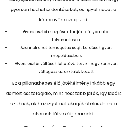
gyorsan hozhatsz döntéseket, és figyelmedet a
képernyőre szegezed.
Gyors osztói mozgások tartják a folyamatot
folyamatosan.
Azonnali chat támogatás segít kérdések gyors
megoldásában.
Gyors osztói váltások lehetővé teszik, hogy könnyen
váltogass az asztalok között.
Ez a pillanatképes élő játékélmény inkább egy
kiemelt összefoglaló, mint hosszabb játék, így ideális
azoknak, akik az izgalmat akarják átélni, de nem
akarnak túl sokáig maradni.