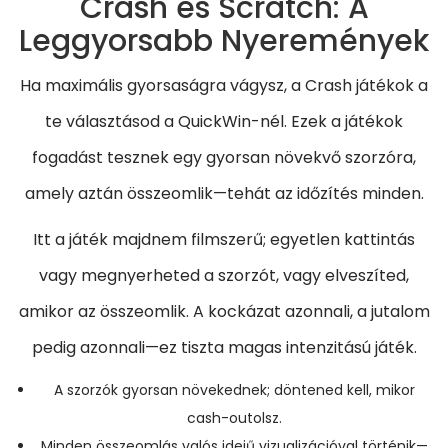
Crash és Scratch: A
Leggyorsabb Nyeremények
Ha maximális gyorsaságra vágysz, a Crash játékok a
te választásod a QuickWin-nél. Ezek a játékok
fogadást tesznek egy gyorsan növekvő szorzóra,
amely aztán összeomlik—tehát az időzítés minden.
Itt a játék majdnem filmszerű; egyetlen kattintás
vagy megnyerheted a szorzót, vagy elveszíted,
amikor az összeomlik. A kockázat azonnali, a jutalom
pedig azonnali—ez tiszta magas intenzitású játék.
A szorzók gyorsan növekednek; döntened kell, mikor
cash-outolsz.
Minden összeomlás valós idejű vizualizációval történik—