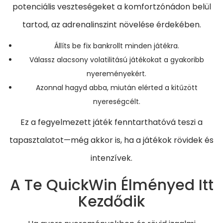
potenciális veszteségeket a komfortzónádon belül
tartod, az adrenalinszint növelése érdekében.
Állíts be fix bankrollt minden játékra.
Válassz alacsony volatilitású játékokat a gyakoribb
nyereményekért.
Azonnal hagyd abba, miután elérted a kitűzött
nyereségcélt.
Ez a fegyelmezett játék fenntarthatóvá teszi a
tapasztalatot—még akkor is, ha a játékok rövidek és
intenzívek.
A Te QuickWin Élményed Itt
Kezdődik