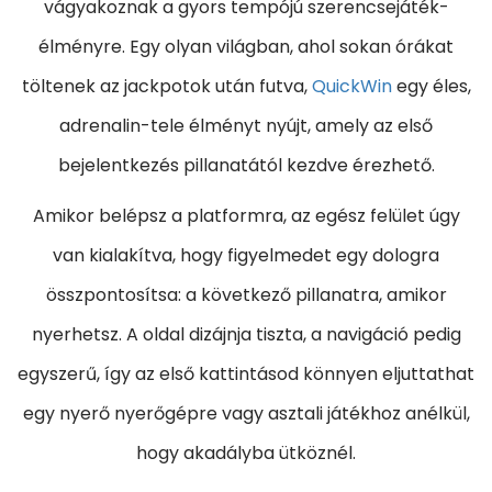
vágyakoznak a gyors tempójú szerencsejáték-
élményre. Egy olyan világban, ahol sokan órákat
töltenek az jackpotok után futva,
QuickWin
egy éles,
adrenalin-tele élményt nyújt, amely az első
bejelentkezés pillanatától kezdve érezhető.
Amikor belépsz a platformra, az egész felület úgy
van kialakítva, hogy figyelmedet egy dologra
összpontosítsa: a következő pillanatra, amikor
nyerhetsz. A oldal dizájnja tiszta, a navigáció pedig
egyszerű, így az első kattintásod könnyen eljuttathat
egy nyerő nyerőgépre vagy asztali játékhoz anélkül,
hogy akadályba ütköznél.