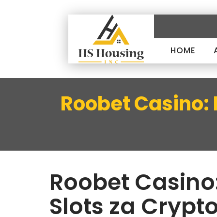
HOME
Roobet Casino: 
Roobet Casino:
Slots za Crypt