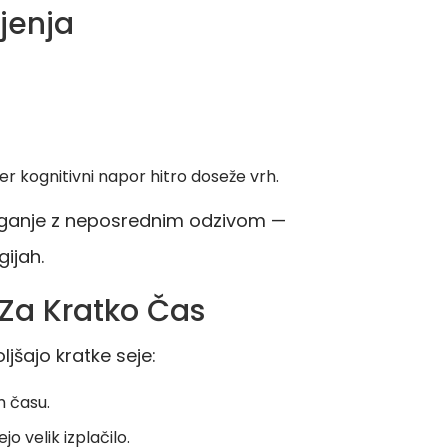
jenja
ker kognitivni napor hitro doseže vrh.
tveganje z neposrednim odzivom —
gijah.
 Za Kratko Čas
jšajo kratke seje:
m času.
o velik izplačilo.