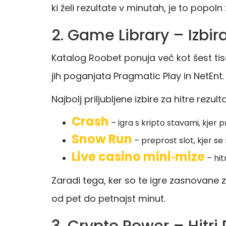
ki želi rezultate v minutah, je to popoln
2. Game Library – Izbira
Katalog Roobet ponuja več kot šest tisoč 
jih poganjata Pragmatic Play in NetEnt. T
Najbolj priljubljene izbire za hitre rezul
Crash
– igra s kripto stavami, kjer p
Snow Run
– preprost slot, kjer se 
Live casino mini‑mize
– hitr
Zaradi tega, ker so te igre zasnovane z
od pet do petnajst minut.
3. Crypto Power – Hitri D