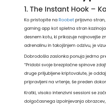
1. The Instant Hook – Ka
Ko pristopite na
Roobet
prijavno stran,
gaming app kot spletna stran kazinoja. 
desnem kotu, ki prikazuje najnovejše zma
adrenalinu in takojšnjem odzivu, je vizu
Dobrodošla zaslonka ponuja jedrno pre
“Pridobi svoje brezplačne spinove zdaj
druge priljubljene kriptovalute, je odda
pripravljeni na vrtenje, še preden doko
Kratki, visoko intenzivni sessioni se 
dolgočasnega izpolnjevanja obrazcev, ra