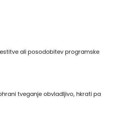
mestitve ali posodobitev programske
hrani tveganje obvladljivo, hkrati pa