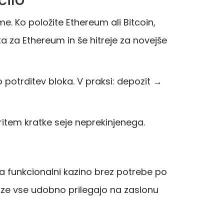
me. Ko položite Ethereum ali Bitcoin,
 za Ethereum in še hitreje za novejše
 potrditev bloka. V praksi: depozit →
a ritem kratke seje neprekinjenega.
a funkcionalni kazino brez potrebe po
 mize vse udobno prilegajo na zaslonu