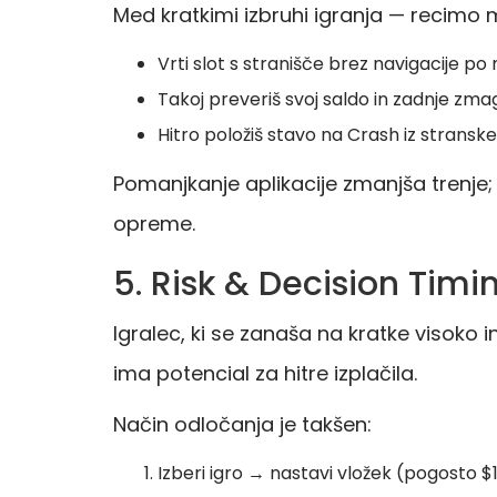
Med kratkimi izbruhi igranja — recimo m
Vrti slot s stranišče brez navigacije po 
Takoj preveriš svoj saldo in zadnje zma
Hitro položiš stavo na Crash iz stransk
Pomanjkanje aplikacije zmanjša trenje
opreme.
5. Risk & Decision Ti
Igralec, ki se zanaša na kratke visoko 
ima potencial za hitre izplačila.
Način odločanja je takšen:
Izberi igro → nastavi vložek (pogosto $