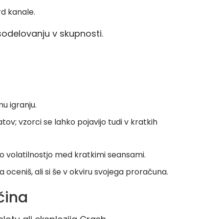
rd kanale.
sodelovanju v skupnosti.
 igranju.
ov; vzorci se lahko pojavijo tudi v kratkih
ižjo volatilnostjo med kratkimi seansami.
 oceniš, ali si še v okviru svojega proračuna.
čina