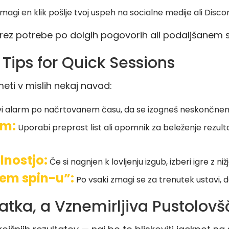
magi en klik pošlje tvoj uspeh na socialne medije ali Disco
 brez potrebe po dolgih pogovorih ali podaljšanem 
Tips for Quick Sessions
meti v mislih nekaj navad:
i alarm po načrtovanem času, da se izogneš neskončnemu
am:
Uporabi preprost list ali opomnik za beleženje rezultat
lnostjo:
Če si nagnjen k lovljenju izgub, izberi igre z n
enem spin-u”:
Po vsaki zmagi se za trenutek ustavi, da
atka, a Vznemirljiva Pustolovš