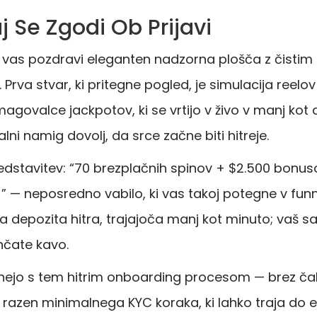
j Se Zgodi Ob Prijavi
 vas pozdravi eleganten nadzorna plošča z čistim iz
Prva stvar, ki pritegne pogled, je simulacija reel
govalce jackpotov, ki se vrtijo v živo v manj kot d
alni namig dovolj, da srce začne biti hitreje.
dstavitev: “70 brezplačnih spinov + $2.500 bonusov
!” — neposredno vabilo, ki vas takoj potegne v funn
ja depozita hitra, trajajoča manj kot minuto; vaš sa
nčate kavo.
začnejo s tem hitrim onboarding procesom — brez ča
zen minimalnega KYC koraka, ki lahko traja do eno 