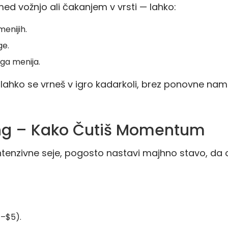
ed vožnjo ali čakanjem v vrsti — lahko:
menijih.
ge.
ega menija.
; lahko se vrneš v igro kadarkoli, brez ponovne na
ming – Kako Čutiš Momentum
intenzivne seje, pogosto nastavi majhno stavo, da o
1–$5).