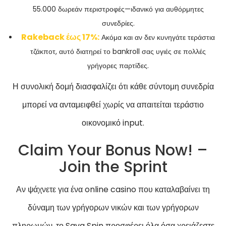
55.000 δωρεάν περιστροφές—ιδανικό για αυθόρμητες
συνεδρίες.
Rakeback έως 17%:
Ακόμα και αν δεν κυνηγάτε τεράστια
τζάκποτ, αυτό διατηρεί το bankroll σας υγιές σε πολλές
γρήγορες παρτίδες.
Η συνολική δομή διασφαλίζει ότι κάθε σύντομη συνεδρία
μπορεί να ανταμειφθεί χωρίς να απαιτείται τεράστιο
οικονομικό input.
Claim Your Bonus Now! –
Join the Sprint
Αν ψάχνετε για ένα online casino που καταλαβαίνει τη
δύναμη των γρήγορων νικών και των γρήγορων
πληρωμών, το Sava Spin προσφέρει όλα όσα χρειάζεστε