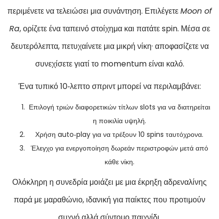
περιμένετε να τελειώσει μια συνάντηση. Επιλέγετε
Moon of
Ra
, ορίζετε ένα ταπεινό στοίχημα και πατάτε spin. Μέσα σε
δευτερόλεπτα, πετυχαίνετε μια μικρή νίκη· αποφασίζετε να
συνεχίσετε γιατί το momentum είναι καλό.
Ένα τυπικό 10‑λεπτο σπριντ μπορεί να περιλαμβάνει:
Επιλογή τριών διαφορετικών τίτλων slots για να διατηρείται
η ποικιλία υψηλή.
Χρήση auto‑play για να τρέξουν 10 spins ταυτόχρονα.
Έλεγχο για ενεργοποίηση δωρεάν περιστροφών μετά από
κάθε νίκη.
Ολόκληρη η συνεδρία μοιάζει με μια έκρηξη αδρεναλίνης
παρά με μαραθώνιο, ιδανική για παίκτες που προτιμούν
συχνό αλλά σύντομο παιχνίδι.