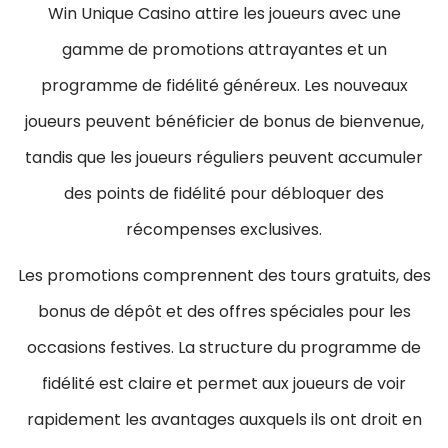
Win Unique Casino attire les joueurs avec une
gamme de promotions attrayantes et un
programme de fidélité généreux. Les nouveaux
joueurs peuvent bénéficier de bonus de bienvenue,
tandis que les joueurs réguliers peuvent accumuler
des points de fidélité pour débloquer des
récompenses exclusives.
Les promotions comprennent des tours gratuits, des
bonus de dépôt et des offres spéciales pour les
occasions festives. La structure du programme de
fidélité est claire et permet aux joueurs de voir
rapidement les avantages auxquels ils ont droit en