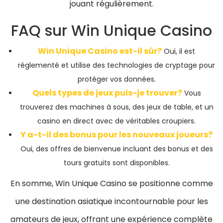
jouant régulièrement.
FAQ sur Win Unique Casino
Win Unique Casino est-il sûr?
Oui, il est
réglementé et utilise des technologies de cryptage pour
protéger vos données.
Quels types de jeux puis-je trouver?
Vous
trouverez des machines à sous, des jeux de table, et un
casino en direct avec de véritables croupiers.
Y a-t-il des bonus pour les nouveaux joueurs?
Oui, des offres de bienvenue incluant des bonus et des
tours gratuits sont disponibles.
En somme, Win Unique Casino se positionne comme
une destination asiatique incontournable pour les
amateurs de jeux, offrant une expérience complète