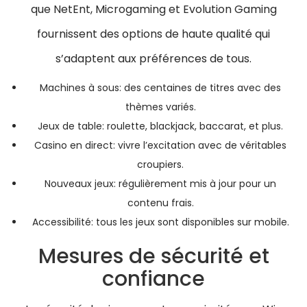
que NetEnt, Microgaming et Evolution Gaming
fournissent des options de haute qualité qui
s’adaptent aux préférences de tous.
Machines à sous: des centaines de titres avec des
thèmes variés.
Jeux de table: roulette, blackjack, baccarat, et plus.
Casino en direct: vivre l’excitation avec de véritables
croupiers.
Nouveaux jeux: régulièrement mis à jour pour un
contenu frais.
Accessibilité: tous les jeux sont disponibles sur mobile.
Mesures de sécurité et
confiance