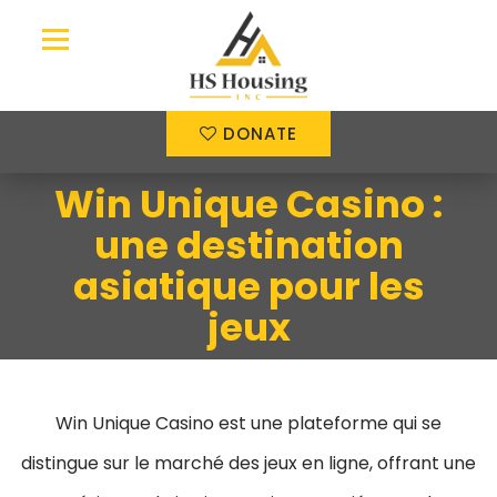
DONATE
Win Unique Casino :
une destination
asiatique pour les
jeux
Win Unique Casino est une plateforme qui se
distingue sur le marché des jeux en ligne, offrant une