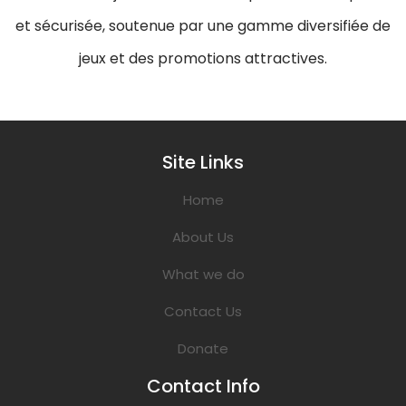
et sécurisée, soutenue par une gamme diversifiée de
jeux et des promotions attractives.
Site Links
Home
About Us
What we do
Contact Us
Donate
Contact Info